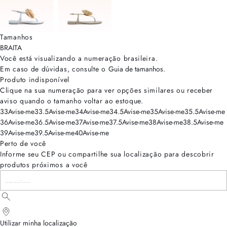
Tamanhos
BRA
ITA
Você está visualizando a numeração
brasileira
.
Em caso de dúvidas, consulte o
Guia de tamanhos
.
Produto indisponível
Clique na sua numeração para ver opções similares ou receber
aviso quando o tamanho voltar ao estoque.
33
Avise-me
33.5
Avise-me
34
Avise-me
34.5
Avise-me
35
Avise-me
35.5
Avise-me
36
Avise-me
36.5
Avise-me
37
Avise-me
37.5
Avise-me
38
Avise-me
38.5
Avise-me
39
Avise-me
39.5
Avise-me
40
Avise-me
Perto de você
Informe seu CEP ou compartilhe sua localização para descobrir
produtos próximos a você
Utilizar minha localização