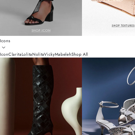
Icons
Icon
Clarita
Lolita
Nolita
Vicky
Mabeleh
Shop All