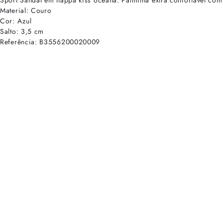
Sport Sandal em nappa kiss oceana. Palmilha extra confortável com
Material: Couro
Cor: Azul
Salto: 3,5 cm
Referência: B3556200020009
cadastre-se para receber as novidades de Alexandre Birman
Inscreva-se hoje e desbloqueie acesso prioritário a novidades e ofe
E-mail cadastrado com sucesso
Voltar
Ajuda e Suporte
Políticas de Privacidade
Central de Atendimento
Termos de Uso
Sobre
Nossas Lojas
Seja um Franqueado
Sustentabilidade
Certificado