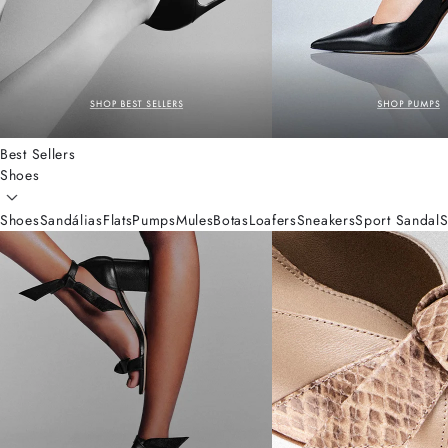
Best Sellers
Shoes
Shoes
Sandálias
Flats
Pumps
Mules
Botas
Loafers
Sneakers
Sport Sandal
S