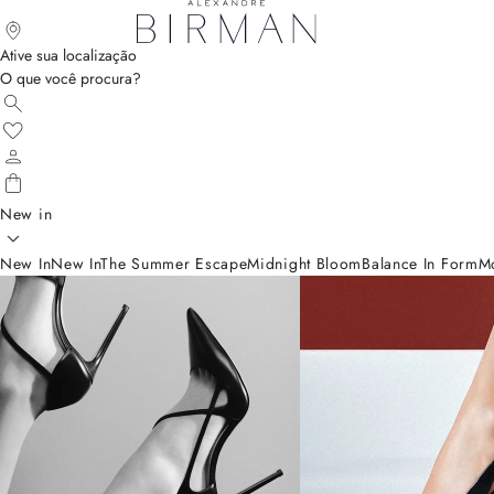
Ative sua localização
O que você procura?
New in
New In
New In
The Summer Escape
Midnight Bloom
Balance In Form
M