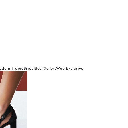
odern Tropic
Bridal
Best Sellers
Web Exclusive