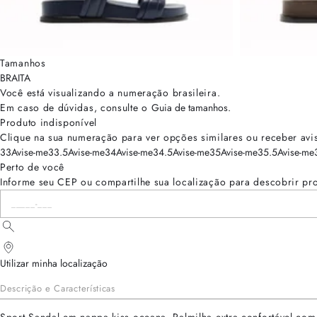
Tamanhos
BRA
ITA
Você está visualizando a numeração
brasileira
.
Em caso de dúvidas, consulte o
Guia de tamanhos
.
Produto indisponível
Clique na sua numeração para ver opções similares ou receber avi
33
Avise-me
33.5
Avise-me
34
Avise-me
34.5
Avise-me
35
Avise-me
35.5
Avise-me
Perto de você
Informe seu CEP ou compartilhe sua localização para descobrir pr
Utilizar minha localização
Descrição e Características