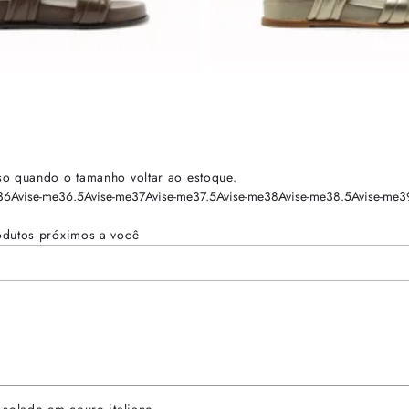
so quando o tamanho voltar ao estoque.
36
Avise-me
36.5
Avise-me
37
Avise-me
37.5
Avise-me
38
Avise-me
38.5
Avise-me
3
odutos próximos a você