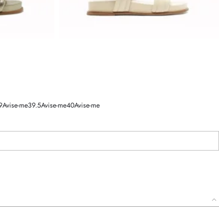
9
Avise-me
39.5
Avise-me
40
Avise-me