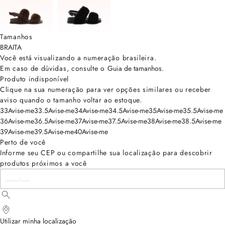
Tamanhos
BRA
ITA
Você está visualizando a numeração
brasileira
.
Em caso de dúvidas, consulte o
Guia de tamanhos
.
Produto indisponível
Clique na sua numeração para ver opções similares ou receber
aviso quando o tamanho voltar ao estoque.
33
Avise-me
33.5
Avise-me
34
Avise-me
34.5
Avise-me
35
Avise-me
35.5
Avise-me
36
Avise-me
36.5
Avise-me
37
Avise-me
37.5
Avise-me
38
Avise-me
38.5
Avise-me
39
Avise-me
39.5
Avise-me
40
Avise-me
Perto de você
Informe seu CEP ou compartilhe sua localização para descobrir
produtos próximos a você
Utilizar minha localização