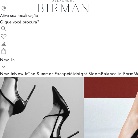
Ative sua localização
O que você procura?
New in
New In
New In
The Summer Escape
Midnight Bloom
Balance In Form
M