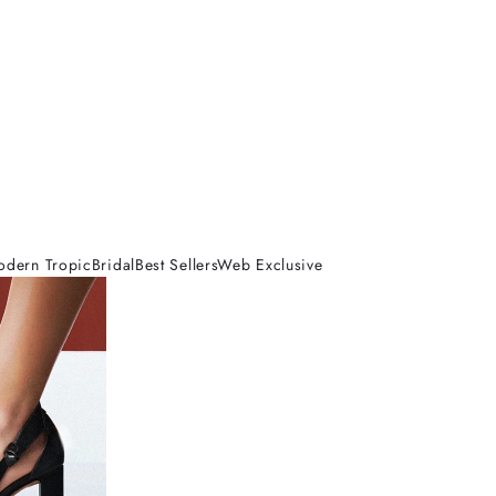
odern Tropic
Bridal
Best Sellers
Web Exclusive