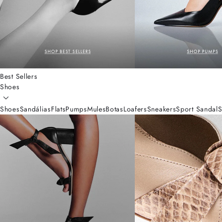
Best Sellers
Shoes
Shoes
Sandálias
Flats
Pumps
Mules
Botas
Loafers
Sneakers
Sport Sandal
S