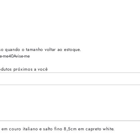
so quando o tamanho voltar ao estoque.
se-me
40
Avise-me
odutos próximos a você
o em couro italiano e salto fino 8,5cm em capreto white.