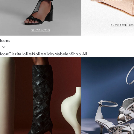
Icons
Icon
Clarita
Lolita
Nolita
Vicky
Mabeleh
Shop All