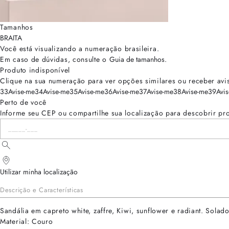
Tamanhos
BRA
ITA
Você está visualizando a numeração
brasileira
.
Em caso de dúvidas, consulte o
Guia de tamanhos
.
Produto indisponível
Clique na sua numeração para ver opções similares ou receber avi
33
Avise-me
34
Avise-me
35
Avise-me
36
Avise-me
37
Avise-me
38
Avise-me
39
Avi
Perto de você
Informe seu CEP ou compartilhe sua localização para descobrir pr
Utilizar minha localização
Descrição e Características
Sandália em capreto white, zaffre, Kiwi, sunflower e radiant. Solad
Material: Couro