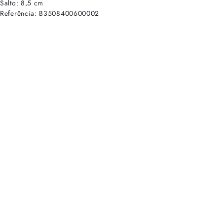
Salto: 8,5 cm
Referência: B3508400600002
cadastre-se para receber as novidades de Alexandre Birman
Inscreva-se hoje e desbloqueie acesso prioritário a novidades e ofe
E-mail cadastrado com sucesso
Voltar
Ajuda e Suporte
Políticas de Privacidade
Central de Atendimento
Termos de Uso
Sobre
Nossas Lojas
Seja um Franqueado
Sustentabilidade
Certificado
Redes sociais