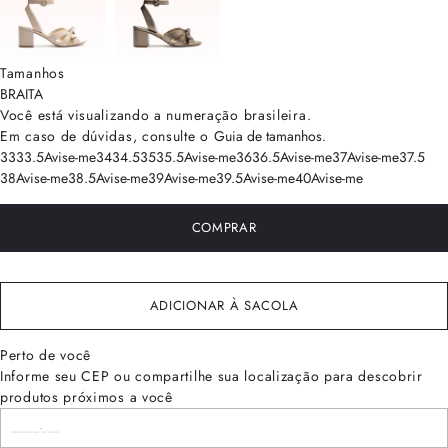
Tamanhos
BRA
ITA
Você está visualizando a numeração
brasileira
.
Em caso de dúvidas, consulte o
Guia de tamanhos
.
33
33.5
Avise-me
34
34.5
35
35.5
Avise-me
36
36.5
Avise-me
37
Avise-me
37.5
38
Avise-me
38.5
Avise-me
39
Avise-me
39.5
Avise-me
40
Avise-me
COMPRAR
ADICIONAR À SACOLA
Perto de você
Informe seu CEP ou compartilhe sua localização para descobrir
produtos próximos a você