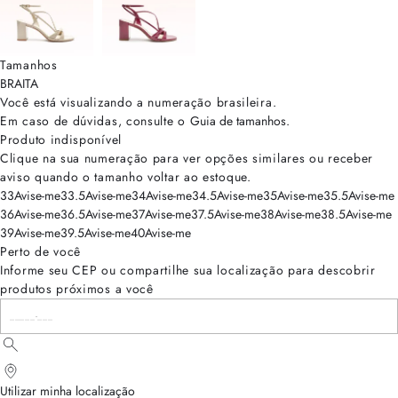
Tamanhos
BRA
ITA
Você está visualizando a numeração
brasileira
.
Em caso de dúvidas, consulte o
Guia de tamanhos
.
Produto indisponível
Clique na sua numeração para ver opções similares ou receber
aviso quando o tamanho voltar ao estoque.
33
Avise-me
33.5
Avise-me
34
Avise-me
34.5
Avise-me
35
Avise-me
35.5
Avise-me
36
Avise-me
36.5
Avise-me
37
Avise-me
37.5
Avise-me
38
Avise-me
38.5
Avise-me
39
Avise-me
39.5
Avise-me
40
Avise-me
Perto de você
Informe seu CEP ou compartilhe sua localização para descobrir
produtos próximos a você
Utilizar minha localização