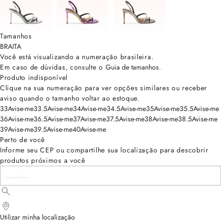
Tamanhos
BRA
ITA
Você está visualizando a numeração
brasileira
.
Em caso de dúvidas, consulte o
Guia de tamanhos
.
Produto indisponível
Clique na sua numeração para ver opções similares ou receber
aviso quando o tamanho voltar ao estoque.
33
Avise-me
33.5
Avise-me
34
Avise-me
34.5
Avise-me
35
Avise-me
35.5
Avise-me
36
Avise-me
36.5
Avise-me
37
Avise-me
37.5
Avise-me
38
Avise-me
38.5
Avise-me
39
Avise-me
39.5
Avise-me
40
Avise-me
Perto de você
Informe seu CEP ou compartilhe sua localização para descobrir
produtos próximos a você
Utilizar minha localização