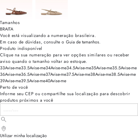
Tamanhos
BRA
ITA
Você está visualizando a numeração
brasileira
.
Em caso de dúvidas, consulte o
Guia de tamanhos
.
Produto indisponível
Clique na sua numeração para ver opções similares ou receber
aviso quando o tamanho voltar ao estoque.
33
Avise-me
33.5
Avise-me
34
Avise-me
34.5
Avise-me
35
Avise-me
35.5
Avise-me
36
Avise-me
36.5
Avise-me
37
Avise-me
37.5
Avise-me
38
Avise-me
38.5
Avise-me
39
Avise-me
39.5
Avise-me
40
Avise-me
Perto de você
Informe seu CEP ou compartilhe sua localização para descobrir
produtos próximos a você
Utilizar minha localização