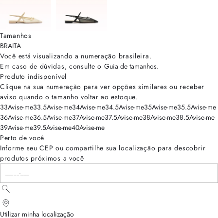
Tamanhos
BRA
ITA
Você está visualizando a numeração
brasileira
.
Em caso de dúvidas, consulte o
Guia de tamanhos
.
Produto indisponível
Clique na sua numeração para ver opções similares ou receber
aviso quando o tamanho voltar ao estoque.
33
Avise-me
33.5
Avise-me
34
Avise-me
34.5
Avise-me
35
Avise-me
35.5
Avise-me
36
Avise-me
36.5
Avise-me
37
Avise-me
37.5
Avise-me
38
Avise-me
38.5
Avise-me
39
Avise-me
39.5
Avise-me
40
Avise-me
Perto de você
Informe seu CEP ou compartilhe sua localização para descobrir
produtos próximos a você
Utilizar minha localização