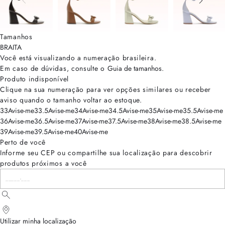
Tamanhos
BRA
ITA
Você está visualizando a numeração
brasileira
.
Em caso de dúvidas, consulte o
Guia de tamanhos
.
Produto indisponível
Clique na sua numeração para ver opções similares ou receber
aviso quando o tamanho voltar ao estoque.
33
Avise-me
33.5
Avise-me
34
Avise-me
34.5
Avise-me
35
Avise-me
35.5
Avise-me
36
Avise-me
36.5
Avise-me
37
Avise-me
37.5
Avise-me
38
Avise-me
38.5
Avise-me
39
Avise-me
39.5
Avise-me
40
Avise-me
Perto de você
Informe seu CEP ou compartilhe sua localização para descobrir
produtos próximos a você
Utilizar minha localização