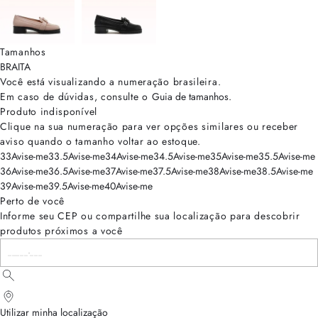
Tamanhos
BRA
ITA
Você está visualizando a numeração
brasileira
.
Em caso de dúvidas, consulte o
Guia de tamanhos
.
Produto indisponível
Clique na sua numeração para ver opções similares ou receber
aviso quando o tamanho voltar ao estoque.
33
Avise-me
33.5
Avise-me
34
Avise-me
34.5
Avise-me
35
Avise-me
35.5
Avise-me
36
Avise-me
36.5
Avise-me
37
Avise-me
37.5
Avise-me
38
Avise-me
38.5
Avise-me
39
Avise-me
39.5
Avise-me
40
Avise-me
Perto de você
Informe seu CEP ou compartilhe sua localização para descobrir
produtos próximos a você
Utilizar minha localização