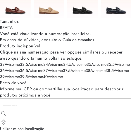
Tamanhos
BRA
ITA
Você está visualizando a numeração
brasileira
.
Em caso de dúvidas, consulte o
Guia de tamanhos
.
Produto indisponível
Clique na sua numeração para ver opções similares ou receber
aviso quando o tamanho voltar ao estoque.
33
Avise-me
33.5
Avise-me
34
Avise-me
34.5
Avise-me
35
Avise-me
35.5
Avise-me
36
Avise-me
36.5
Avise-me
37
Avise-me
37.5
Avise-me
38
Avise-me
38.5
Avise-me
39
Avise-me
39.5
Avise-me
40
Avise-me
Perto de você
Informe seu CEP ou compartilhe sua localização para descobrir
produtos próximos a você
Utilizar minha localização