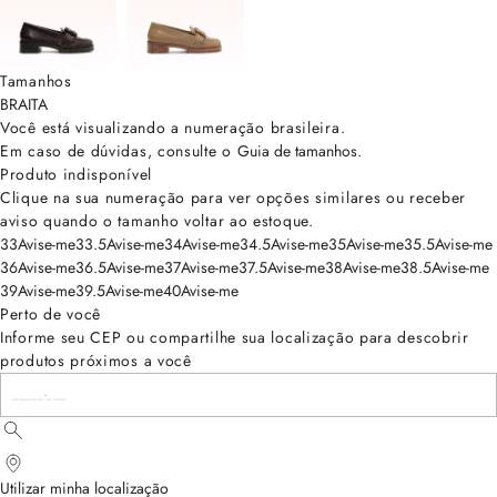
Tamanhos
BRA
ITA
Você está visualizando a numeração
brasileira
.
Em caso de dúvidas, consulte o
Guia de tamanhos
.
Produto indisponível
Clique na sua numeração para ver opções similares ou receber
aviso quando o tamanho voltar ao estoque.
33
Avise-me
33.5
Avise-me
34
Avise-me
34.5
Avise-me
35
Avise-me
35.5
Avise-me
36
Avise-me
36.5
Avise-me
37
Avise-me
37.5
Avise-me
38
Avise-me
38.5
Avise-me
39
Avise-me
39.5
Avise-me
40
Avise-me
Perto de você
Informe seu CEP ou compartilhe sua localização para descobrir
produtos próximos a você
Utilizar minha localização