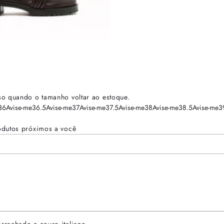
so quando o tamanho voltar ao estoque.
36
Avise-me
36.5
Avise-me
37
Avise-me
37.5
Avise-me
38
Avise-me
38.5
Avise-me
3
odutos próximos a você