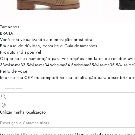
Tamanhos
BRA
ITA
Você está visualizando a numeração
brasileira
.
Em caso de dúvidas, consulte o
Guia de tamanhos
.
Produto indisponível
Clique na sua numeração para ver opções similares ou receber avi
33
Avise-me
33.5
Avise-me
34
Avise-me
34.5
Avise-me
35
Avise-me
35.5
Avise-me
Perto de você
Informe seu CEP ou compartilhe sua localização para descobrir pr
Utilizar minha localização
Descrição e Características