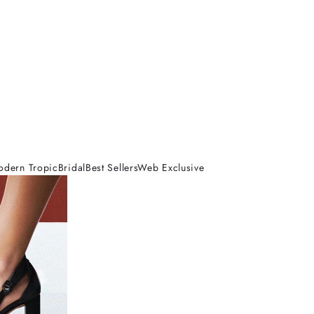
odern Tropic
Bridal
Best Sellers
Web Exclusive