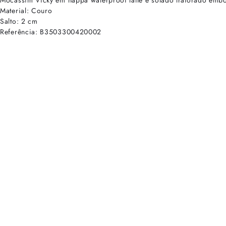
Mocassim Vicky em nappa waterproof latte e solado tratorado embo
Material: Couro
Salto: 2 cm
Referência: B3503300420002
cadastre-se para receber as novidades de Alexandre Birman
Inscreva-se hoje e desbloqueie acesso prioritário a novidades e ofe
E-mail cadastrado com sucesso
Voltar
Ajuda e Suporte
Políticas de Privacidade
Central de Atendimento
Termos de Uso
Sobre
Nossas Lojas
Seja um Franqueado
Sustentabilidade
Certificado