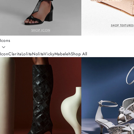
Icons
Icon
Clarita
Lolita
Nolita
Vicky
Mabeleh
Shop All