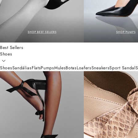
Best Sellers
Shoes
Shoes
Sandálias
Flats
Pumps
Mules
Botas
Loafers
Sneakers
Sport Sandal
S