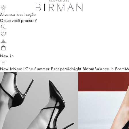
Ative sua localização
O que você procura?
New in
New In
New In
The Summer Escape
Midnight Bloom
Balance In Form
M