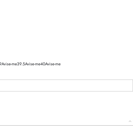
9
Avise-me
39.5
Avise-me
40
Avise-me