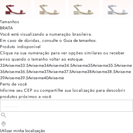
Tamanhos
BRA
ITA
Você está visualizando a numeração
brasileira
.
Em caso de dúvidas, consulte o
Guia de tamanhos
.
Produto indisponível
Clique na sua numeração para ver opções similares ou receber
aviso quando o tamanho voltar ao estoque.
33
Avise-me
33.5
Avise-me
34
Avise-me
34.5
Avise-me
35
Avise-me
35.5
Avise-me
36
Avise-me
36.5
Avise-me
37
Avise-me
37.5
Avise-me
38
Avise-me
38.5
Avise-me
39
Avise-me
39.5
Avise-me
40
Avise-me
Perto de você
Informe seu CEP ou compartilhe sua localização para descobrir
produtos próximos a você
Utilizar minha localização