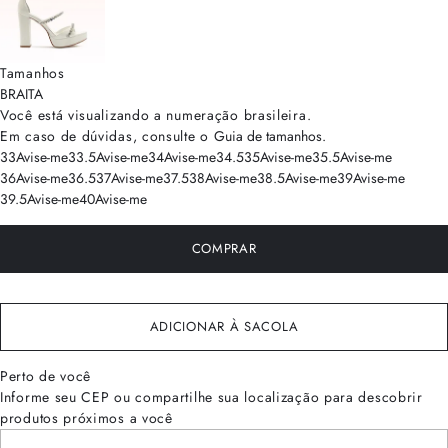
Tamanhos
BRA
ITA
Você está visualizando a numeração
brasileira
.
Em caso de dúvidas, consulte o
Guia de tamanhos
.
33
Avise-me
33.5
Avise-me
34
Avise-me
34.5
35
Avise-me
35.5
Avise-me
36
Avise-me
36.5
37
Avise-me
37.5
38
Avise-me
38.5
Avise-me
39
Avise-me
39.5
Avise-me
40
Avise-me
COMPRAR
ADICIONAR À SACOLA
Perto de você
Informe seu CEP ou compartilhe sua localização para descobrir
produtos próximos a você