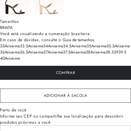
Tamanhos
BRA
ITA
Você está visualizando a numeração
brasileira
.
Em caso de dúvidas, consulte o
Guia de tamanhos
.
33
Avise-me
33.5
Avise-me
34
Avise-me
34.5
Avise-me
35
Avise-me
35.5
Avise-me
36
Avise-me
36.5
Avise-me
37
Avise-me
37.5
Avise-me
38
Avise-me
38.5
39
39.5
40
Avise-me
COMPRAR
ADICIONAR À SACOLA
Perto de você
Informe seu CEP ou compartilhe sua localização para descobrir
produtos próximos a você