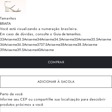
Tamanhos
BRA
ITA
Você está visualizando a numeração
brasileira
.
Em caso de dúvidas, consulte o
Guia de tamanhos
.
33
Avise-me
33.5
Avise-me
34
Avise-me
34.5
Avise-me
35
Avise-me
35.5
Avise-me
36
Avise-me
36.5
Avise-me
37
37.5
Avise-me
38
Avise-me
38.5
Avise-me
39
Avise-me
39.5
Avise-me
40
Avise-me
COMPRAR
ADICIONAR À SACOLA
Perto de você
Informe seu CEP ou compartilhe sua localização para descobrir
produtos próximos a você