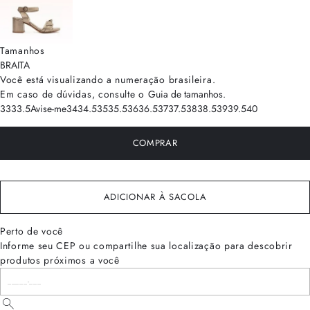
Tamanhos
BRA
ITA
Você está visualizando a numeração
brasileira
.
Em caso de dúvidas, consulte o
Guia de tamanhos
.
33
33.5
Avise-me
34
34.5
35
35.5
36
36.5
37
37.5
38
38.5
39
39.5
40
COMPRAR
ADICIONAR À SACOLA
Perto de você
Informe seu CEP ou compartilhe sua localização para descobrir
produtos próximos a você