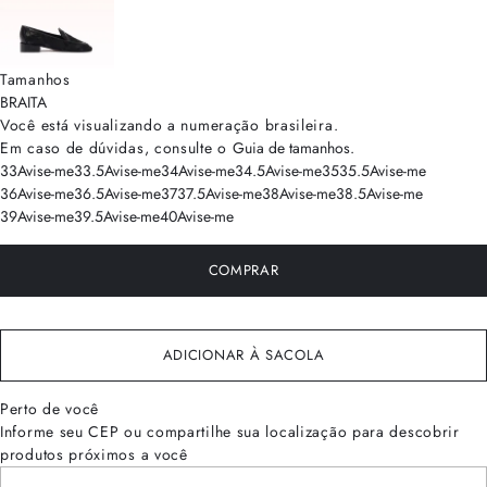
Tamanhos
BRA
ITA
Você está visualizando a numeração
brasileira
.
Em caso de dúvidas, consulte o
Guia de tamanhos
.
33
Avise-me
33.5
Avise-me
34
Avise-me
34.5
Avise-me
35
35.5
Avise-me
36
Avise-me
36.5
Avise-me
37
37.5
Avise-me
38
Avise-me
38.5
Avise-me
39
Avise-me
39.5
Avise-me
40
Avise-me
COMPRAR
ADICIONAR À SACOLA
Perto de você
Informe seu CEP ou compartilhe sua localização para descobrir
produtos próximos a você