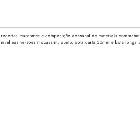
cortes marcantes e composição artesanal de materiais contrastant
ponível nas versões mocassim, pump, bota curta 50mm e bota longa
rtas especiais.