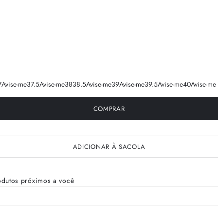
7
Avise-me
37.5
Avise-me
38
38.5
Avise-me
39
Avise-me
39.5
Avise-me
40
Avise-me
COMPRAR
ADICIONAR À SACOLA
odutos próximos a você