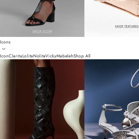
Icons
Icon
Clarita
Lolita
Nolita
Vicky
Mabeleh
Shop All