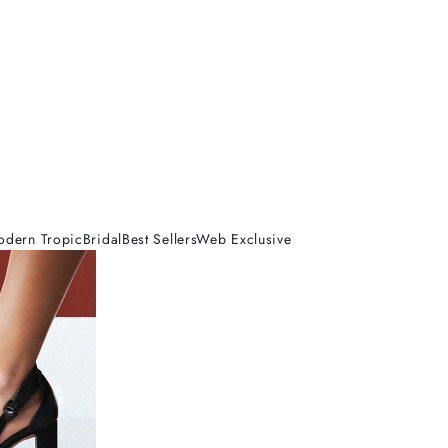
odern Tropic
Bridal
Best Sellers
Web Exclusive