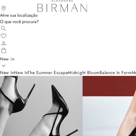
Ative sua localização
O que você procura?
New in
New In
New In
The Summer Escape
Midnight Bloom
Balance In Form
M