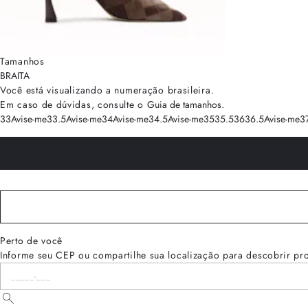
Tamanhos
BRA
ITA
Você está visualizando a numeração
brasileira
.
Em caso de dúvidas, consulte o
Guia de tamanhos
.
33
Avise-me
33.5
Avise-me
34
Avise-me
34.5
Avise-me
35
35.5
36
36.5
Avise-me
3
Perto de você
Informe seu CEP ou compartilhe sua localização para descobrir pr