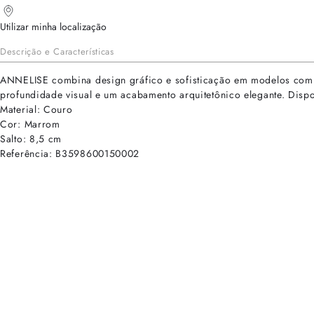
Utilizar minha localização
Descrição e Características
ANNELISE combina design gráfico e sofisticação em modelos com re
profundidade visual e um acabamento arquitetônico elegante. Dis
Material: Couro
Cor: Marrom
Salto: 8,5 cm
Referência: B3598600150002
cadastre-se para receber as novidades de Alexandre Birman
Inscreva-se hoje e desbloqueie acesso prioritário a novidades e ofe
E-mail cadastrado com sucesso
Voltar
Ajuda e Suporte
Políticas de Privacidade
Central de Atendimento
Termos de Uso