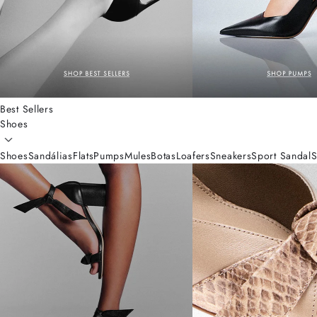
Best Sellers
Shoes
Shoes
Sandálias
Flats
Pumps
Mules
Botas
Loafers
Sneakers
Sport Sandal
S