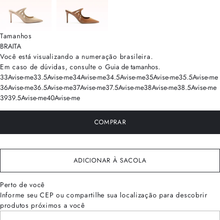
Tamanhos
BRA
ITA
Você está visualizando a numeração
brasileira
.
Em caso de dúvidas, consulte o
Guia de tamanhos
.
33
Avise-me
33.5
Avise-me
34
Avise-me
34.5
Avise-me
35
Avise-me
35.5
Avise-me
36
Avise-me
36.5
Avise-me
37
Avise-me
37.5
Avise-me
38
Avise-me
38.5
Avise-me
39
39.5
Avise-me
40
Avise-me
COMPRAR
ADICIONAR À SACOLA
Perto de você
Informe seu CEP ou compartilhe sua localização para descobrir
produtos próximos a você