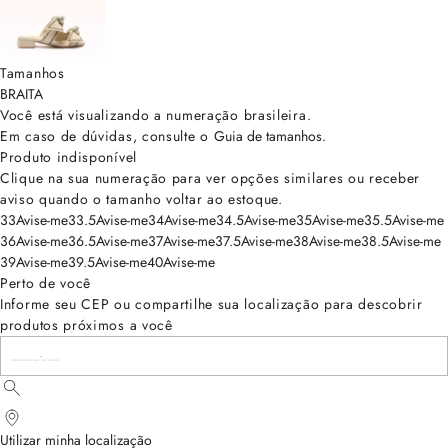
Tamanhos
BRA
ITA
Você está visualizando a numeração
brasileira
.
Em caso de dúvidas, consulte o
Guia de tamanhos
.
Produto indisponível
Clique na sua numeração para ver opções similares ou receber
aviso quando o tamanho voltar ao estoque.
33
Avise-me
33.5
Avise-me
34
Avise-me
34.5
Avise-me
35
Avise-me
35.5
Avise-me
36
Avise-me
36.5
Avise-me
37
Avise-me
37.5
Avise-me
38
Avise-me
38.5
Avise-me
39
Avise-me
39.5
Avise-me
40
Avise-me
Perto de você
Informe seu CEP ou compartilhe sua localização para descobrir
produtos próximos a você
Utilizar minha localização