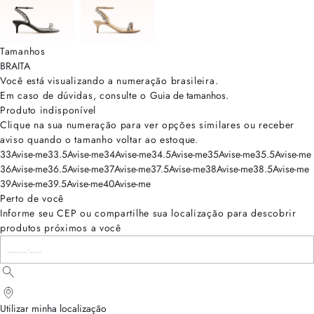
Tamanhos
BRA
ITA
Você está visualizando a numeração
brasileira
.
Em caso de dúvidas, consulte o
Guia de tamanhos
.
Produto indisponível
Clique na sua numeração para ver opções similares ou receber
aviso quando o tamanho voltar ao estoque.
33
Avise-me
33.5
Avise-me
34
Avise-me
34.5
Avise-me
35
Avise-me
35.5
Avise-me
36
Avise-me
36.5
Avise-me
37
Avise-me
37.5
Avise-me
38
Avise-me
38.5
Avise-me
39
Avise-me
39.5
Avise-me
40
Avise-me
Perto de você
Informe seu CEP ou compartilhe sua localização para descobrir
produtos próximos a você
Utilizar minha localização