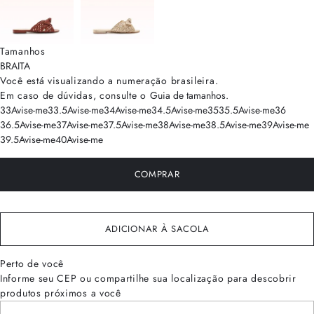
Tamanhos
BRA
ITA
Você está visualizando a numeração
brasileira
.
Em caso de dúvidas, consulte o
Guia de tamanhos
.
33
Avise-me
33.5
Avise-me
34
Avise-me
34.5
Avise-me
35
35.5
Avise-me
36
36.5
Avise-me
37
Avise-me
37.5
Avise-me
38
Avise-me
38.5
Avise-me
39
Avise-me
39.5
Avise-me
40
Avise-me
COMPRAR
ADICIONAR À SACOLA
Perto de você
Informe seu CEP ou compartilhe sua localização para descobrir
produtos próximos a você