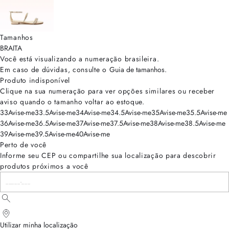
Tamanhos
BRA
ITA
Você está visualizando a numeração
brasileira
.
Em caso de dúvidas, consulte o
Guia de tamanhos
.
Produto indisponível
Clique na sua numeração para ver opções similares ou receber
aviso quando o tamanho voltar ao estoque.
33
Avise-me
33.5
Avise-me
34
Avise-me
34.5
Avise-me
35
Avise-me
35.5
Avise-me
36
Avise-me
36.5
Avise-me
37
Avise-me
37.5
Avise-me
38
Avise-me
38.5
Avise-me
39
Avise-me
39.5
Avise-me
40
Avise-me
Perto de você
Informe seu CEP ou compartilhe sua localização para descobrir
produtos próximos a você
Utilizar minha localização