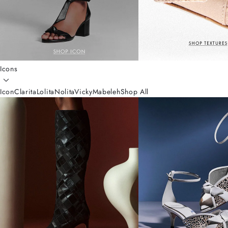
Icons
Icon
Clarita
Lolita
Nolita
Vicky
Mabeleh
Shop All