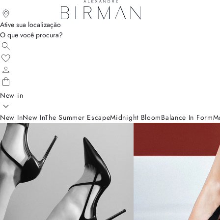
Ative sua localização
O que você procura?
New in
New In
New In
The Summer Escape
Midnight Bloom
Balance In Form
M