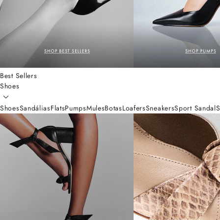
Best Sellers
Shoes
Shoes
Sandálias
Flats
Pumps
Mules
Botas
Loafers
Sneakers
Sport Sandal
S