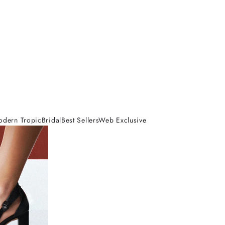
odern Tropic
Bridal
Best Sellers
Web Exclusive