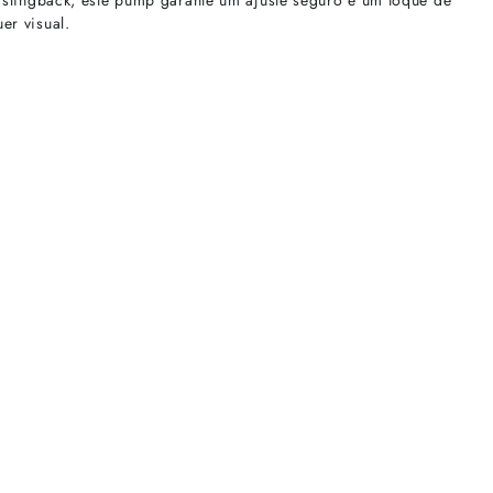
 slingback, este pump garante um ajuste seguro e um toque de
er visual.