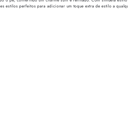
 o pé, conferindo um charme sutil e refinado. Com silhueta estilo
es estilos perfeitos para adicionar um toque extra de estilo a qualqu
rtas especiais.