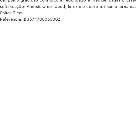
Um pump gracioso com bico arredondado e tiras delicadas cruzando
sofisticação. A mistura de tweed, lurex e e couro brilhante torna ess
Salto: 9 cm
Referência: B3574700050002
cadastre-se para receber as novidades de Alexandre Birman
Inscreva-se hoje e desbloqueie acesso prioritário a novidades e ofe
E-mail cadastrado com sucesso
Voltar
Ajuda e Suporte
Políticas de Privacidade
Central de Atendimento
Termos de Uso
Sobre
Nossas Lojas
Seja um Franqueado
Sustentabilidade
Certificado