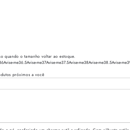
so quando o tamanho voltar ao estoque.
36
Avise-me
36.5
Avise-me
37
Avise-me
37.5
Avise-me
38
Avise-me
38.5
Avise-me
3
odutos próximos a você