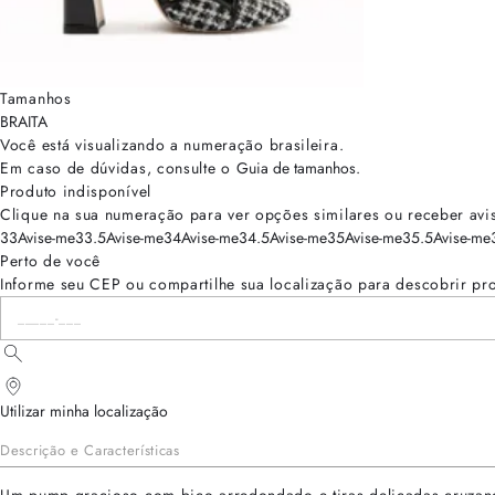
Tamanhos
BRA
ITA
Você está visualizando a numeração
brasileira
.
Em caso de dúvidas, consulte o
Guia de tamanhos
.
Produto indisponível
Clique na sua numeração para ver opções similares ou receber avi
33
Avise-me
33.5
Avise-me
34
Avise-me
34.5
Avise-me
35
Avise-me
35.5
Avise-me
Perto de você
Informe seu CEP ou compartilhe sua localização para descobrir pr
Utilizar minha localização
Descrição e Características