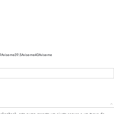
9
Avise-me
39.5
Avise-me
40
Avise-me