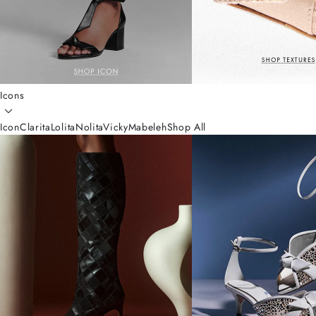
Icons
Icon
Clarita
Lolita
Nolita
Vicky
Mabeleh
Shop All