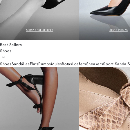
Best Sellers
Shoes
Shoes
Sandálias
Flats
Pumps
Mules
Botas
Loafers
Sneakers
Sport Sandal
S