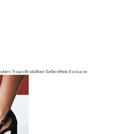
odern Tropic
Bridal
Best Sellers
Web Exclusive