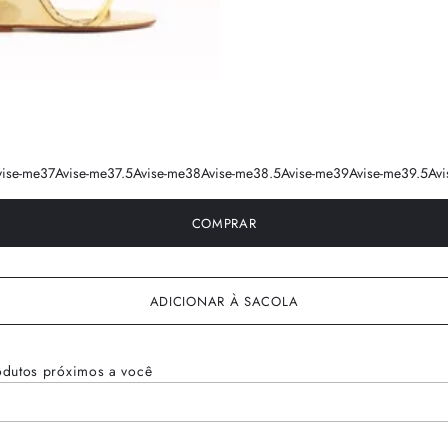
vise-me
37
Avise-me
37.5
Avise-me
38
Avise-me
38.5
Avise-me
39
Avise-me
39.5
Avi
COMPRAR
ADICIONAR À SACOLA
odutos próximos a você