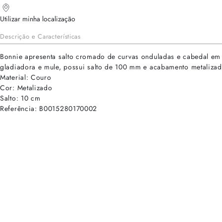
Utilizar minha localização
Descrição e Características
Bonnie apresenta salto cromado de curvas onduladas e cabedal em 
gladiadora e mule, possui salto de 100 mm e acabamento metaliza
Material: Couro
Cor: Metalizado
Salto: 10 cm
Referência: B0015280170002
cadastre-se para receber as novidades de Alexandre Birman
Inscreva-se hoje e desbloqueie acesso prioritário a novidades e ofe
E-mail cadastrado com sucesso
Voltar
Ajuda e Suporte
Políticas de Privacidade
Central de Atendimento
Termos de Uso