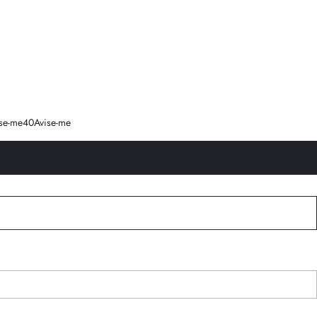
se-me
40
Avise-me