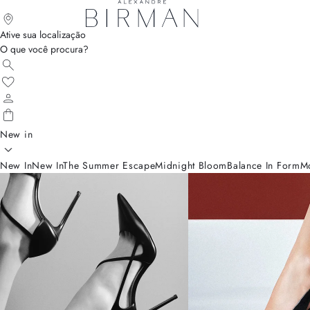
Ative sua localização
O que você procura?
New in
New In
New In
The Summer Escape
Midnight Bloom
Balance In Form
M