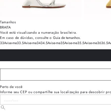
Tamanhos
BRA
ITA
Você está visualizando a numeração
brasileira
.
Em caso de dúvidas, consulte o
Guia de tamanhos
.
33
Avise-me
33.5
Avise-me
34
34.5
Avise-me
35
Avise-me
35.5
Avise-me
36
36.5
A
Perto de você
Informe seu CEP ou compartilhe sua localização para descobrir pr