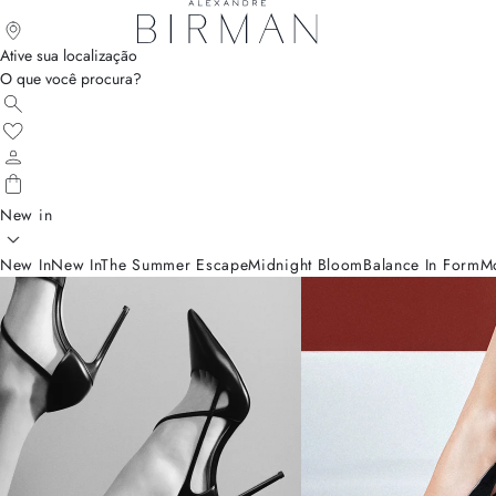
Ative sua localização
O que você procura?
New in
New In
New In
The Summer Escape
Midnight Bloom
Balance In Form
M