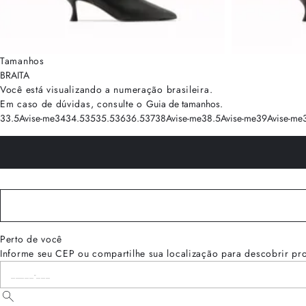
Tamanhos
BRA
ITA
Você está visualizando a numeração
brasileira
.
Em caso de dúvidas, consulte o
Guia de tamanhos
.
33.5
Avise-me
34
34.5
35
35.5
36
36.5
37
38
Avise-me
38.5
Avise-me
39
Avise-me
Perto de você
Informe seu CEP ou compartilhe sua localização para descobrir pr