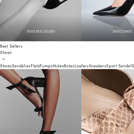
Best Sellers
Shoes
Shoes
Sandálias
Flats
Pumps
Mules
Botas
Loafers
Sneakers
Sport Sandal
S