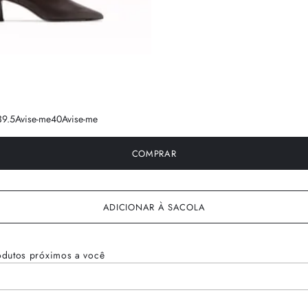
39.5
Avise-me
40
Avise-me
COMPRAR
ADICIONAR À SACOLA
odutos próximos a você