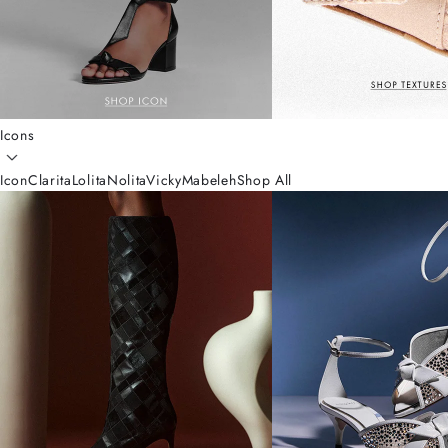
Icons
Icon
Clarita
Lolita
Nolita
Vicky
Mabeleh
Shop All