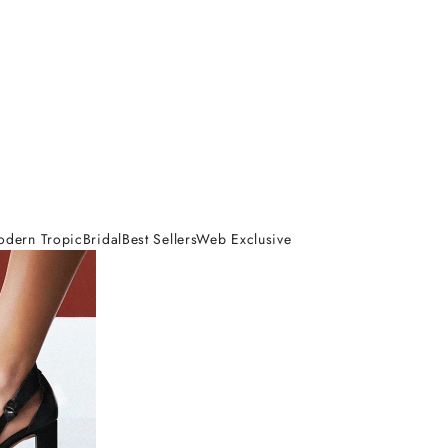
odern Tropic
Bridal
Best Sellers
Web Exclusive