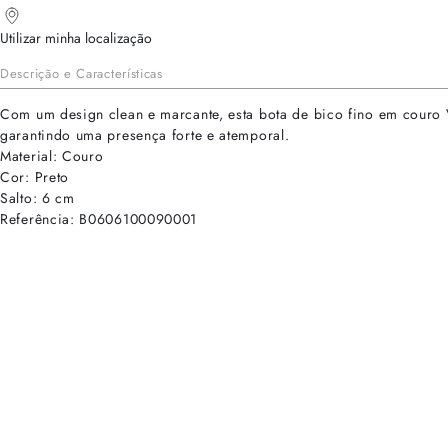
Utilizar minha localização
Descrição e Características
Com um design clean e marcante, esta bota de bico fino em couro Vi
garantindo uma presença forte e atemporal.
Material: Couro
Cor: Preto
Salto: 6 cm
Referência: B0606100090001
cadastre-se para receber as novidades de Alexandre Birman
Inscreva-se hoje e desbloqueie acesso prioritário a novidades e ofe
E-mail cadastrado com sucesso
Voltar
Ajuda e Suporte
Políticas de Privacidade
Central de Atendimento
Termos de Uso