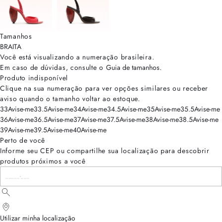
Tamanhos
BRA
ITA
Você está visualizando a numeração
brasileira
.
Em caso de dúvidas, consulte o
Guia de tamanhos
.
Produto indisponível
Clique na sua numeração para ver opções similares ou receber
aviso quando o tamanho voltar ao estoque.
33
Avise-me
33.5
Avise-me
34
Avise-me
34.5
Avise-me
35
Avise-me
35.5
Avise-me
36
Avise-me
36.5
Avise-me
37
Avise-me
37.5
Avise-me
38
Avise-me
38.5
Avise-me
39
Avise-me
39.5
Avise-me
40
Avise-me
Perto de você
Informe seu CEP ou compartilhe sua localização para descobrir
produtos próximos a você
Utilizar minha localização