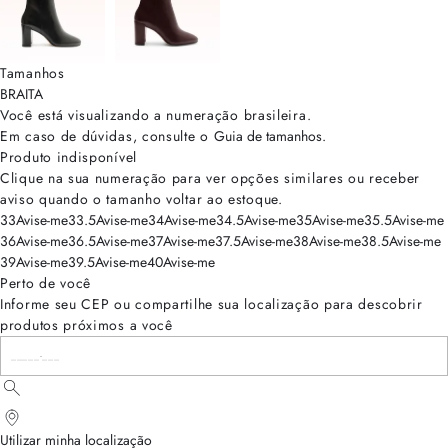
Tamanhos
BRA
ITA
Você está visualizando a numeração
brasileira
.
Em caso de dúvidas, consulte o
Guia de tamanhos
.
Produto indisponível
Clique na sua numeração para ver opções similares ou receber
aviso quando o tamanho voltar ao estoque.
33
Avise-me
33.5
Avise-me
34
Avise-me
34.5
Avise-me
35
Avise-me
35.5
Avise-me
36
Avise-me
36.5
Avise-me
37
Avise-me
37.5
Avise-me
38
Avise-me
38.5
Avise-me
39
Avise-me
39.5
Avise-me
40
Avise-me
Perto de você
Informe seu CEP ou compartilhe sua localização para descobrir
produtos próximos a você
Utilizar minha localização