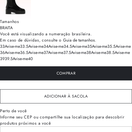
Tamanhos
BRA
ITA
Você está visualizando a numeração
brasileira
.
Em caso de dúvidas, consulte o
Guia de tamanhos
.
33
Avise-me
33.5
Avise-me
34
Avise-me
34.5
Avise-me
35
Avise-me
35.5
Avise-me
36
Avise-me
36.5
Avise-me
37
Avise-me
37.5
Avise-me
38
Avise-me
38.5
Avise-me
39
39.5
Avise-me
40
COMPRAR
ADICIONAR À SACOLA
Perto de você
Informe seu CEP ou compartilhe sua localização para descobrir
produtos próximos a você