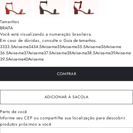
Tamanhos
BRA
ITA
Você está visualizando a numeração
brasileira
.
Em caso de dúvidas, consulte o
Guia de tamanhos
.
33
33.5
Avise-me
34
34.5
Avise-me
35
Avise-me
35.5
Avise-me
36
Avise-me
36.5
Avise-me
37
Avise-me
37.5
Avise-me
38
Avise-me
38.5
Avise-me
39
Avise-me
39.5
Avise-me
40
Avise-me
COMPRAR
ADICIONAR À SACOLA
Perto de você
Informe seu CEP ou compartilhe sua localização para descobrir
produtos próximos a você