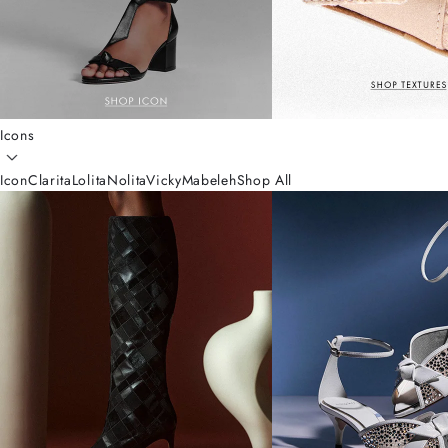
Icons
Icon
Clarita
Lolita
Nolita
Vicky
Mabeleh
Shop All