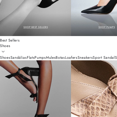
Best Sellers
Shoes
Shoes
Sandálias
Flats
Pumps
Mules
Botas
Loafers
Sneakers
Sport Sandal
S