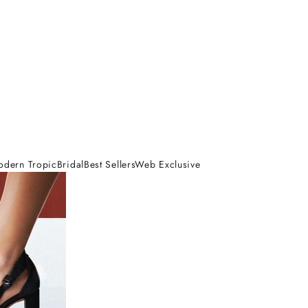
odern Tropic
Bridal
Best Sellers
Web Exclusive