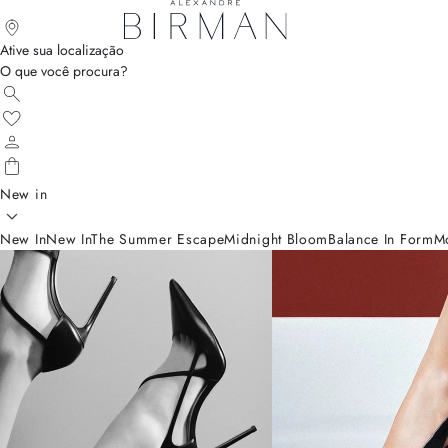
Ative sua localização
O que você procura?
New in
New In
New In
The Summer Escape
Midnight Bloom
Balance In Form
M