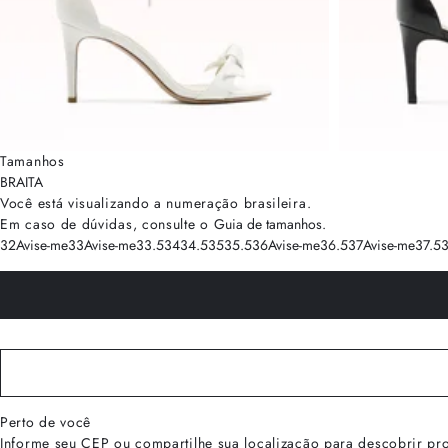
Tamanhos
BRA
ITA
Você está visualizando a numeração
brasileira
.
Em caso de dúvidas, consulte o
Guia de tamanhos
.
32
Avise-me
33
Avise-me
33.5
34
34.5
35
35.5
36
Avise-me
36.5
37
Avise-me
37.5
Perto de você
Informe seu CEP ou compartilhe sua localização para descobrir pr