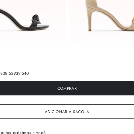
38
38.5
39
39.5
40
COMPRAR
ADICIONAR À SACOLA
odutos próximos a você