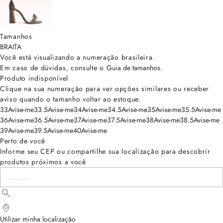
Tamanhos
BRA
ITA
Você está visualizando a numeração
brasileira
.
Em caso de dúvidas, consulte o
Guia de tamanhos
.
Produto indisponível
Clique na sua numeração para ver opções similares ou receber
aviso quando o tamanho voltar ao estoque.
33
Avise-me
33.5
Avise-me
34
Avise-me
34.5
Avise-me
35
Avise-me
35.5
Avise-me
36
Avise-me
36.5
Avise-me
37
Avise-me
37.5
Avise-me
38
Avise-me
38.5
Avise-me
39
Avise-me
39.5
Avise-me
40
Avise-me
Perto de você
Informe seu CEP ou compartilhe sua localização para descobrir
produtos próximos a você
Utilizar minha localização