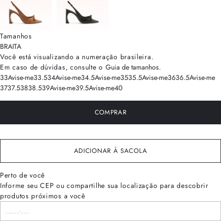
Tamanhos
BRA
ITA
Você está visualizando a numeração
brasileira
.
Em caso de dúvidas, consulte o
Guia de tamanhos
.
33
Avise-me
33.5
34
Avise-me
34.5
Avise-me
35
35.5
Avise-me
36
36.5
Avise-me
37
37.5
38
38.5
39
Avise-me
39.5
Avise-me
40
COMPRAR
ADICIONAR À SACOLA
Perto de você
Informe seu CEP ou compartilhe sua localização para descobrir
produtos próximos a você