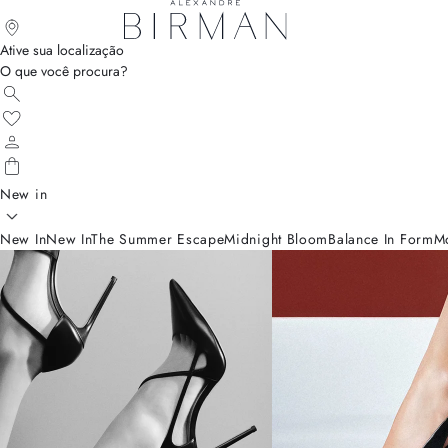
Ative sua localização
O que você procura?
New in
New In
New In
The Summer Escape
Midnight Bloom
Balance In Form
M