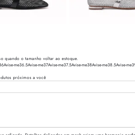
so quando o tamanho voltar ao estoque.
36
Avise-me
36.5
Avise-me
37
Avise-me
37.5
Avise-me
38
Avise-me
38.5
Avise-me
3
odutos próximos a você