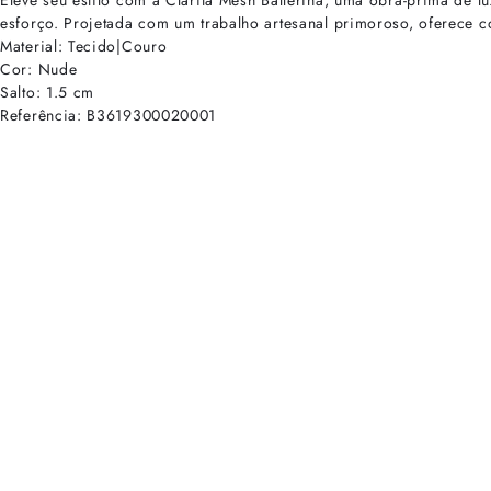
Eleve seu estilo com a Clarita Mesh Ballerina, uma obra-prima de 
esforço. Projetada com um trabalho artesanal primoroso, oferece c
Material: Tecido|Couro
Cor: Nude
Salto: 1.5 cm
Referência: B3619300020001
cadastre-se para receber as novidades de Alexandre Birman
Inscreva-se hoje e desbloqueie acesso prioritário a novidades e ofe
E-mail cadastrado com sucesso
Voltar
Ajuda e Suporte
Políticas de Privacidade
Central de Atendimento
Termos de Uso
Sobre
Nossas Lojas
Seja um Franqueado
Sustentabilidade
Certificado