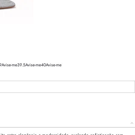
9
Avise-me
39.5
Avise-me
40
Avise-me