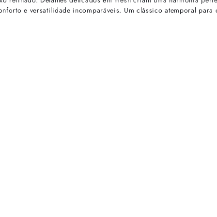
luxo refinado. Detalhes delicados em mesh criam uma harmonia perfe
onforto e versatilidade incomparáveis. Um clássico atemporal para
rtas especiais.