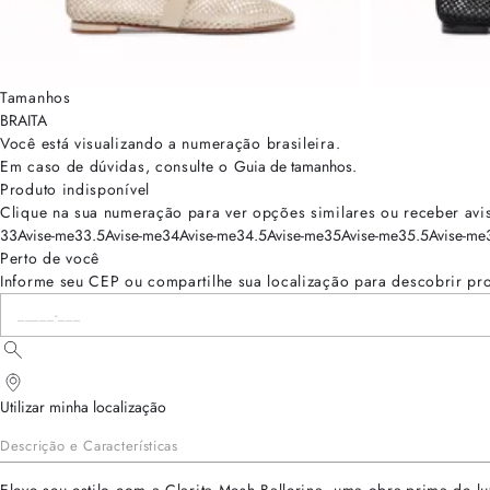
Tamanhos
BRA
ITA
Você está visualizando a numeração
brasileira
.
Em caso de dúvidas, consulte o
Guia de tamanhos
.
Produto indisponível
Clique na sua numeração para ver opções similares ou receber avi
33
Avise-me
33.5
Avise-me
34
Avise-me
34.5
Avise-me
35
Avise-me
35.5
Avise-me
Perto de você
Informe seu CEP ou compartilhe sua localização para descobrir pr
Utilizar minha localização
Descrição e Características