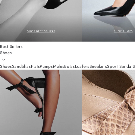
Best Sellers
Shoes
Shoes
Sandálias
Flats
Pumps
Mules
Botas
Loafers
Sneakers
Sport Sandal
S