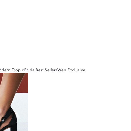
odern Tropic
Bridal
Best Sellers
Web Exclusive