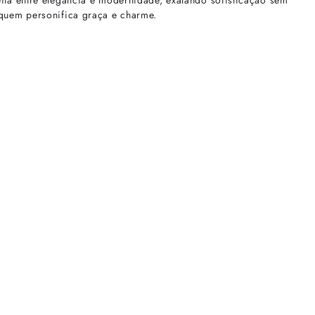
ita entre elegância e modernidade, exalando sofisticação sem
 quem personifica graça e charme.