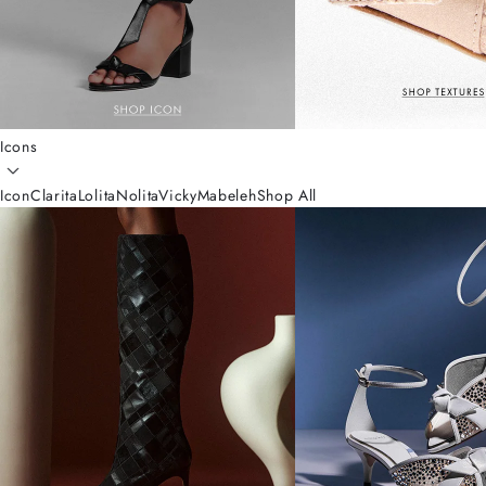
Icons
Icon
Clarita
Lolita
Nolita
Vicky
Mabeleh
Shop All