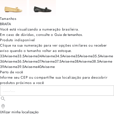
Tamanhos
BRA
ITA
Você está visualizando a numeração
brasileira
.
Em caso de dúvidas, consulte o
Guia de tamanhos
.
Produto indisponível
Clique na sua numeração para ver opções similares ou receber
aviso quando o tamanho voltar ao estoque.
33
Avise-me
33.5
Avise-me
34
Avise-me
34.5
Avise-me
35
Avise-me
35.5
Avise-me
36
Avise-me
36.5
Avise-me
37
Avise-me
37.5
Avise-me
38
Avise-me
38.5
Avise-me
39
Avise-me
39.5
Avise-me
40
Avise-me
Perto de você
Informe seu CEP ou compartilhe sua localização para descobrir
produtos próximos a você
Utilizar minha localização