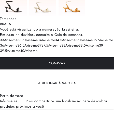
Tamanhos
BRA
ITA
Você está visualizando a numeração
brasileira
.
Em caso de dúvidas, consulte o
Guia de tamanhos
.
33
Avise-me
33.5
Avise-me
34
Avise-me
34.5
Avise-me
35
Avise-me
35.5
Avise-me
36
Avise-me
36.5
Avise-me
37
37.5
Avise-me
38
Avise-me
38.5
Avise-me
39
39.5
Avise-me
40
Avise-me
COMPRAR
ADICIONAR À SACOLA
Perto de você
Informe seu CEP ou compartilhe sua localização para descobrir
produtos próximos a você