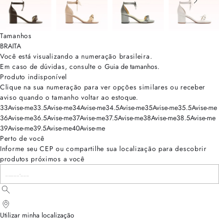
Tamanhos
BRA
ITA
Você está visualizando a numeração
brasileira
.
Em caso de dúvidas, consulte o
Guia de tamanhos
.
Produto indisponível
Clique na sua numeração para ver opções similares ou receber
aviso quando o tamanho voltar ao estoque.
33
Avise-me
33.5
Avise-me
34
Avise-me
34.5
Avise-me
35
Avise-me
35.5
Avise-me
36
Avise-me
36.5
Avise-me
37
Avise-me
37.5
Avise-me
38
Avise-me
38.5
Avise-me
39
Avise-me
39.5
Avise-me
40
Avise-me
Perto de você
Informe seu CEP ou compartilhe sua localização para descobrir
produtos próximos a você
Utilizar minha localização