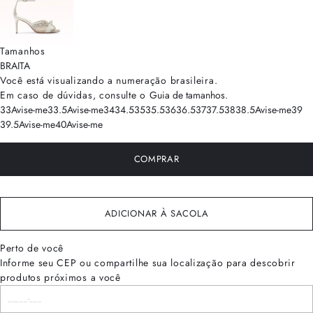
Tamanhos
BRA
ITA
Você está visualizando a numeração
brasileira
.
Em caso de dúvidas, consulte o
Guia de tamanhos
.
33
Avise-me
33.5
Avise-me
34
34.5
35
35.5
36
36.5
37
37.5
38
38.5
Avise-me
39
39.5
Avise-me
40
Avise-me
COMPRAR
ADICIONAR À SACOLA
Perto de você
Informe seu CEP ou compartilhe sua localização para descobrir
produtos próximos a você