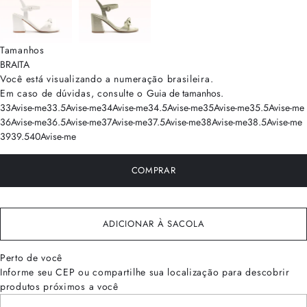
Tamanhos
BRA
ITA
Você está visualizando a numeração
brasileira
.
Em caso de dúvidas, consulte o
Guia de tamanhos
.
33
Avise-me
33.5
Avise-me
34
Avise-me
34.5
Avise-me
35
Avise-me
35.5
Avise-me
36
Avise-me
36.5
Avise-me
37
Avise-me
37.5
Avise-me
38
Avise-me
38.5
Avise-me
39
39.5
40
Avise-me
COMPRAR
ADICIONAR À SACOLA
Perto de você
Informe seu CEP ou compartilhe sua localização para descobrir
produtos próximos a você