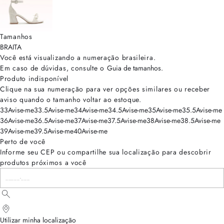
Tamanhos
BRA
ITA
Você está visualizando a numeração
brasileira
.
Em caso de dúvidas, consulte o
Guia de tamanhos
.
Produto indisponível
Clique na sua numeração para ver opções similares ou receber
aviso quando o tamanho voltar ao estoque.
33
Avise-me
33.5
Avise-me
34
Avise-me
34.5
Avise-me
35
Avise-me
35.5
Avise-me
36
Avise-me
36.5
Avise-me
37
Avise-me
37.5
Avise-me
38
Avise-me
38.5
Avise-me
39
Avise-me
39.5
Avise-me
40
Avise-me
Perto de você
Informe seu CEP ou compartilhe sua localização para descobrir
produtos próximos a você
Utilizar minha localização