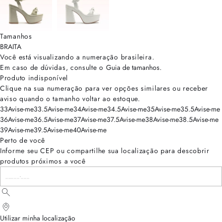
Tamanhos
BRA
ITA
Você está visualizando a numeração
brasileira
.
Em caso de dúvidas, consulte o
Guia de tamanhos
.
Produto indisponível
Clique na sua numeração para ver opções similares ou receber
aviso quando o tamanho voltar ao estoque.
33
Avise-me
33.5
Avise-me
34
Avise-me
34.5
Avise-me
35
Avise-me
35.5
Avise-me
36
Avise-me
36.5
Avise-me
37
Avise-me
37.5
Avise-me
38
Avise-me
38.5
Avise-me
39
Avise-me
39.5
Avise-me
40
Avise-me
Perto de você
Informe seu CEP ou compartilhe sua localização para descobrir
produtos próximos a você
Utilizar minha localização