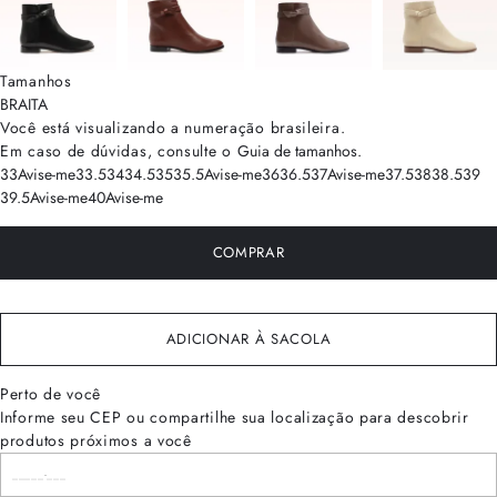
Tamanhos
BRA
ITA
Você está visualizando a numeração
brasileira
.
Em caso de dúvidas, consulte o
Guia de tamanhos
.
33
Avise-me
33.5
34
34.5
35
35.5
Avise-me
36
36.5
37
Avise-me
37.5
38
38.5
39
39.5
Avise-me
40
Avise-me
COMPRAR
ADICIONAR À SACOLA
Perto de você
Informe seu CEP ou compartilhe sua localização para descobrir
produtos próximos a você