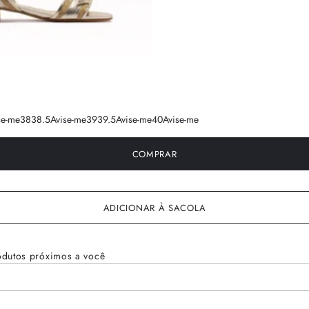
se-me
38
38.5
Avise-me
39
39.5
Avise-me
40
Avise-me
COMPRAR
ADICIONAR À SACOLA
odutos próximos a você