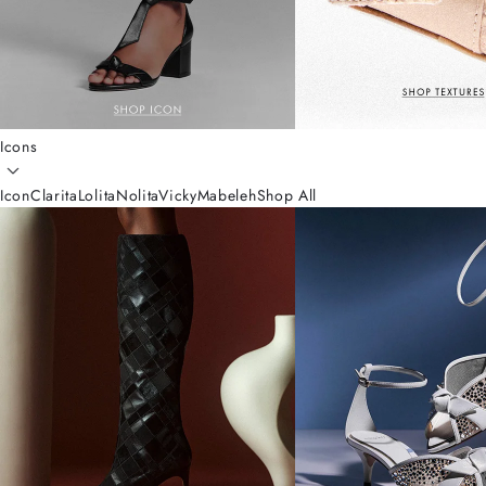
Icons
Icon
Clarita
Lolita
Nolita
Vicky
Mabeleh
Shop All