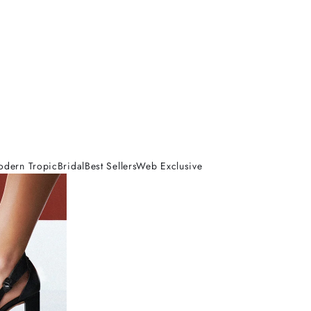
odern Tropic
Bridal
Best Sellers
Web Exclusive