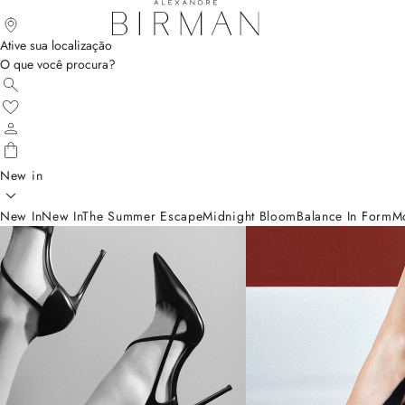
Ative sua localização
O que você procura?
New in
New In
New In
The Summer Escape
Midnight Bloom
Balance In Form
M