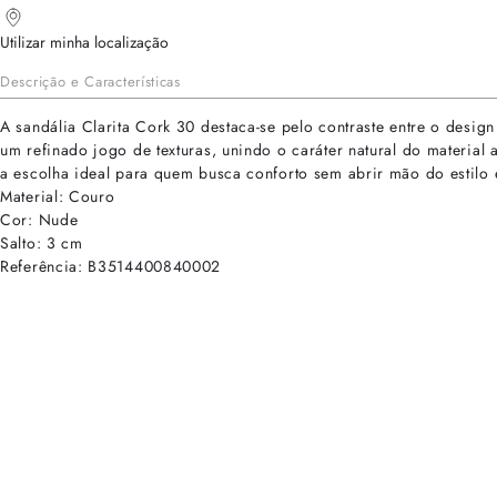
Utilizar minha localização
Descrição e Características
A sandália Clarita Cork 30 destaca-se pelo contraste entre o desig
um refinado jogo de texturas, unindo o caráter natural do materia
a escolha ideal para quem busca conforto sem abrir mão do estilo e
Material: Couro
Cor: Nude
Salto: 3 cm
Referência: B3514400840002
cadastre-se para receber as novidades de Alexandre Birman
Inscreva-se hoje e desbloqueie acesso prioritário a novidades e ofe
E-mail cadastrado com sucesso
Voltar
Ajuda e Suporte
Políticas de Privacidade
Central de Atendimento