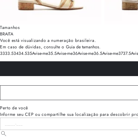
Tamanhos
BRA
ITA
Você está visualizando a numeração
brasileira
.
Em caso de dúvidas, consulte o
Guia de tamanhos
.
33
33.5
34
34.5
35
Avise-me
35.5
Avise-me
36
Avise-me
36.5
Avise-me
37
37.5
Avi
Perto de você
Informe seu CEP ou compartilhe sua localização para descobrir pr