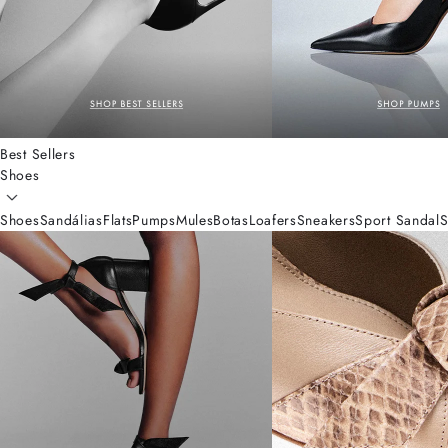
Best Sellers
Shoes
Shoes
Sandálias
Flats
Pumps
Mules
Botas
Loafers
Sneakers
Sport Sandal
S