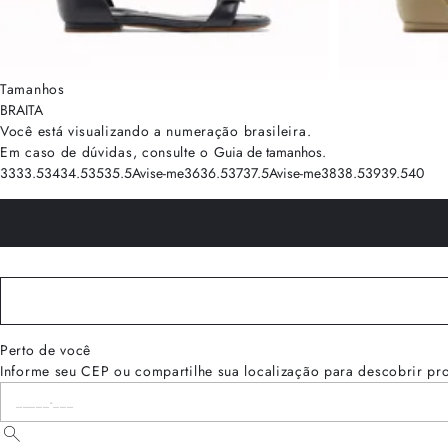
Tamanhos
BRA
ITA
Você está visualizando a numeração
brasileira
.
Em caso de dúvidas, consulte o
Guia de tamanhos
.
33
33.5
34
34.5
35
35.5
Avise-me
36
36.5
37
37.5
Avise-me
38
38.5
39
39.5
40
Perto de você
Informe seu CEP ou compartilhe sua localização para descobrir pr