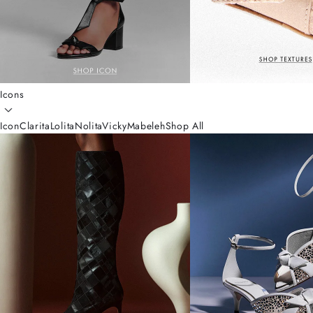
Icons
Icon
Clarita
Lolita
Nolita
Vicky
Mabeleh
Shop All