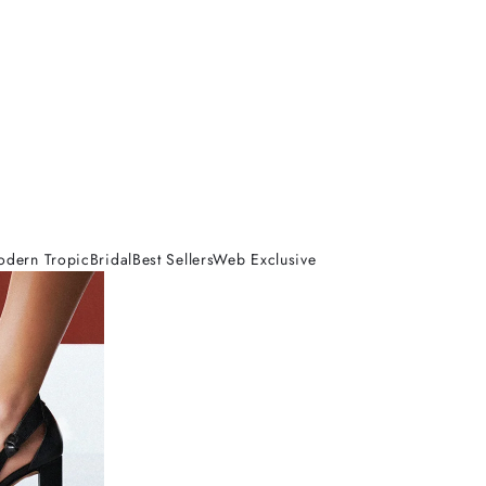
odern Tropic
Bridal
Best Sellers
Web Exclusive