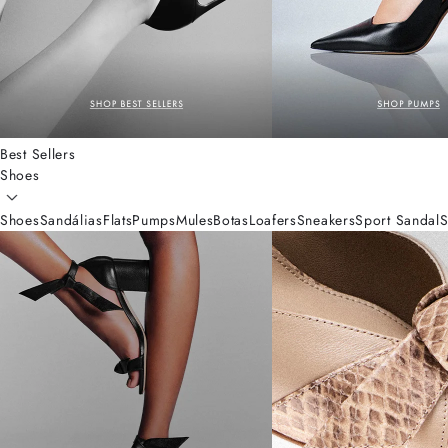
Best Sellers
Shoes
Shoes
Sandálias
Flats
Pumps
Mules
Botas
Loafers
Sneakers
Sport Sandal
S