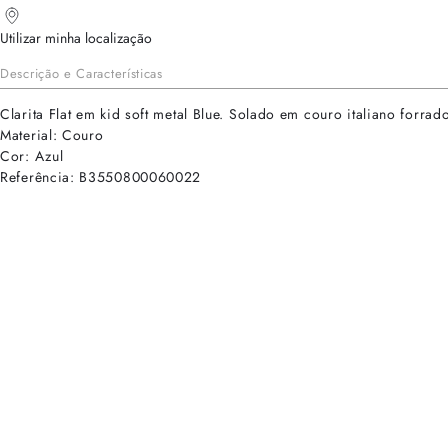
Utilizar minha localização
Descrição e Características
Clarita Flat em kid soft metal Blue. Solado em couro italiano forrado
Material: Couro
Cor: Azul
Referência: B3550800060022
cadastre-se para receber as novidades de Alexandre Birman
Inscreva-se hoje e desbloqueie acesso prioritário a novidades e ofe
E-mail cadastrado com sucesso
Voltar
Ajuda e Suporte
Políticas de Privacidade
Central de Atendimento
Termos de Uso
Sobre
Nossas Lojas