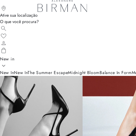
Ative sua localização
O que você procura?
New in
New In
New In
The Summer Escape
Midnight Bloom
Balance In Form
M