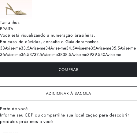
Tamanhos
BRA
ITA
Você está visualizando a numeração
brasileira
.
Em caso de dúvidas, consulte o
Guia de tamanhos
.
33
Avise-me
33.5
Avise-me
34
Avise-me
34.5
Avise-me
35
Avise-me
35.5
Avise-me
36
Avise-me
36.5
37
37.5
Avise-me
38
38.5
Avise-me
39
39.5
40
Avise-me
COMPRAR
ADICIONAR À SACOLA
Perto de você
Informe seu CEP ou compartilhe sua localização para descobrir
produtos próximos a você