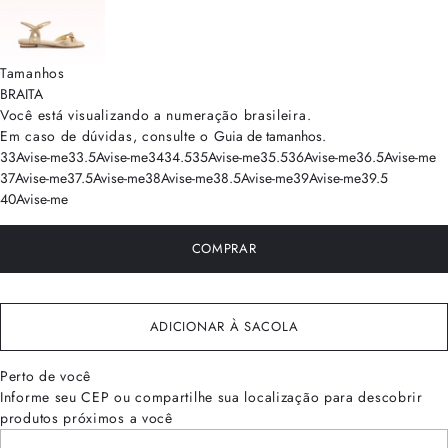
Tamanhos
BRA
ITA
Você está visualizando a numeração
brasileira
.
Em caso de dúvidas, consulte o
Guia de tamanhos
.
33
Avise-me
33.5
Avise-me
34
34.5
35
Avise-me
35.5
36
Avise-me
36.5
Avise-me
37
Avise-me
37.5
Avise-me
38
Avise-me
38.5
Avise-me
39
Avise-me
39.5
40
Avise-me
COMPRAR
ADICIONAR À SACOLA
Perto de você
Informe seu CEP ou compartilhe sua localização para descobrir
produtos próximos a você