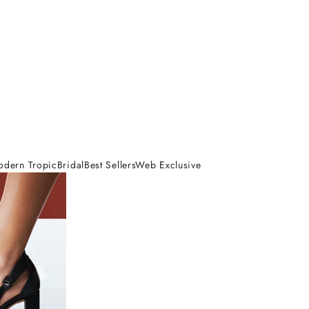
odern Tropic
Bridal
Best Sellers
Web Exclusive