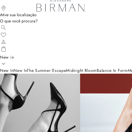
Ative sua localização
O que você procura?
New in
New In
New In
The Summer Escape
Midnight Bloom
Balance In Form
M