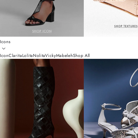
Icons
Icon
Clarita
Lolita
Nolita
Vicky
Mabeleh
Shop All