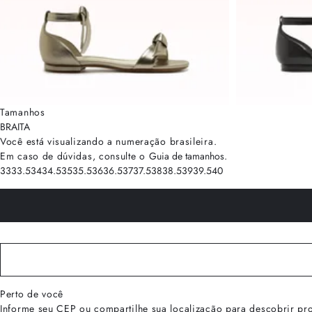
Tamanhos
BRA
ITA
Você está visualizando a numeração
brasileira
.
Em caso de dúvidas, consulte o
Guia de tamanhos
.
33
33.5
34
34.5
35
35.5
36
36.5
37
37.5
38
38.5
39
39.5
40
Perto de você
Informe seu CEP ou compartilhe sua localização para descobrir pr