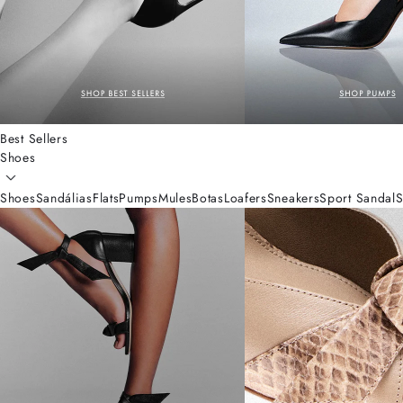
Best Sellers
Shoes
Shoes
Sandálias
Flats
Pumps
Mules
Botas
Loafers
Sneakers
Sport Sandal
S